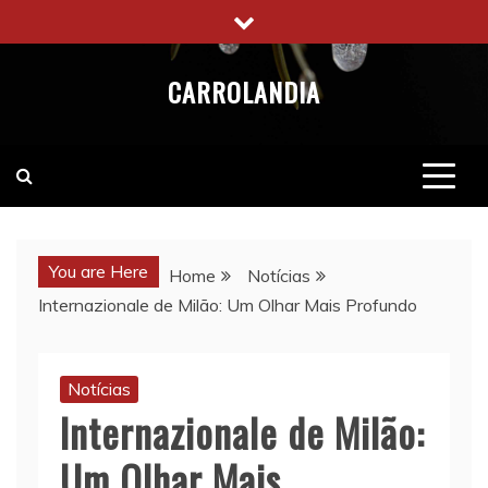
Skip
to
content
CARROLANDIA
You are Here
Home
Notícias
Internazionale de Milão: Um Olhar Mais Profundo
Notícias
Internazionale de Milão:
Um Olhar Mais